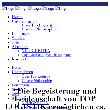
DE
|
EN
Home
Unternehmen
Über Top Logistik
Unsere Philosophie
Leistungen
Service
Jobs
Aktuelles
NEUIGKEITEN
Top Logistik goes Instagram
Kontakt
Home
Unternehmen
Über Top Logistik
Unsere Philosophie
Leistungen
Service
“Die Begeisterung und
Jobs
Leidenschaft von TOP
Aktuelles
NEUIGKEITEN
LOGISTIK ermöglichen es,
Top Logistik goes Instagram