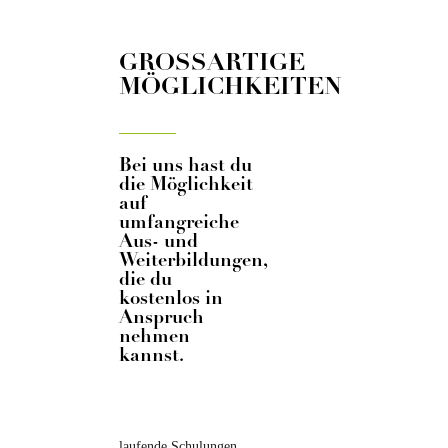
GROSSARTIGE
MÖGLICHKEITEN
Bei uns hast du
die Möglichkeit
auf
umfangreiche
Aus- und
Weiterbildungen,
die du
kostenlos in
Anspruch
nehmen
kannst.
laufende Schulungen